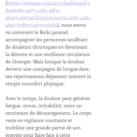
(
https://manage.wix.com/dashboard/3
89e6989-ce77-496e-ad74-
a62e55d2512e/blog/c349ca5d-c23b-41c6-
a6a7-b783c7c20339/edit
)
, nous avons 
vu comment le Reiki pouvait 
accompagner les personnes souffrant 
de douleurs chroniques en favorisant 
la détente et une meilleure circulation 
de l'énergie. Mais lorsque la douleur 
devient une compagne de longue date, 
ses répercussions dépassent souvent le 
simple inconfort physique.
Avec le temps, la douleur peut générer 
fatigue, stress, irritabilité, voire un 
sentiment de découragement. Le corps 
reste en vigilance constante et 
mobilise une grande partie de son 
énergie pour faire face à cette 