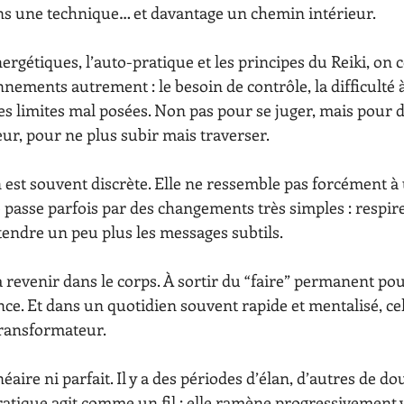
ns une technique… et davantage un chemin intérieur.
nergétiques, l’auto-pratique et les principes du Reiki, o
nements autrement : le besoin de contrôle, la difficulté à 
es limites mal posées. Non pas pour se juger, mais pour d
eur, pour ne plus subir mais traverser.
 est souvent discrète. Elle ne ressemble pas forcément à
 passe parfois par des changements très simples : respir
tendre un peu plus les messages subtils.
 à revenir dans le corps. À sortir du “faire” permanent po
ce. Et dans un quotidien souvent rapide et mentalisé, cel
ransformateur.
éaire ni parfait. Il y a des périodes d’élan, d’autres de do
ratique agit comme un fil : elle ramène progressivement v