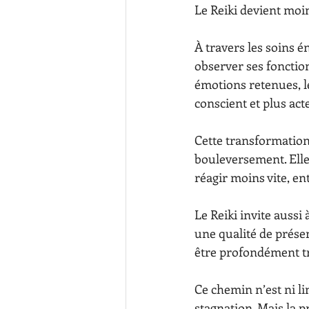
Le Reiki devient moi
À travers les soins é
observer ses fonction
émotions retenues, l
conscient et plus act
Cette transformation
bouleversement. Elle
réagir moins vite, en
Le Reiki invite aussi
une qualité de présen
être profondément t
Ce chemin n’est ni lin
stagnation. Mais la p