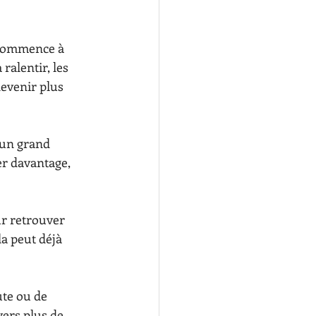
n commence à 
ralentir, les 
evenir plus 
 un grand 
er davantage, 
ur retrouver 
a peut déjà 
ute ou de 
ers plus de 