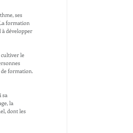
ythme, ses 
La formation 
d à développer 
cultiver le 
ersonnes 
 de formation.
 sa 
e, la 
, dont les 