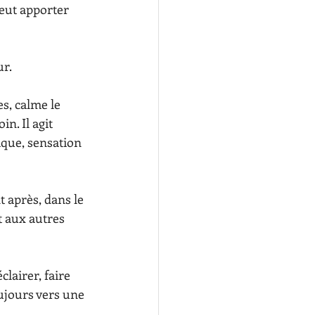
eut apporter 
ur.
s, calme le 
n. Il agit 
ique, sensation 
t après, dans le 
t aux autres 
lairer, faire 
ujours vers une 