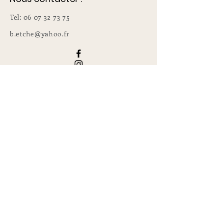
Tel:
06 07 32 73 75
b.etche@yahoo.fr
En savoir plus :
lieu des formations : rue Clément Ader
78530 Buc
L'équipe
Enseignants formés
Nos liens