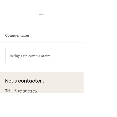
Commentaires
Reiki et Chakras
Rédigez un commentaire...
Formation reiki 
chemin vers une
meilleure conna
soi
Nous contacter :
Tel:
06 07 32 73 75
b.etche@yahoo.fr